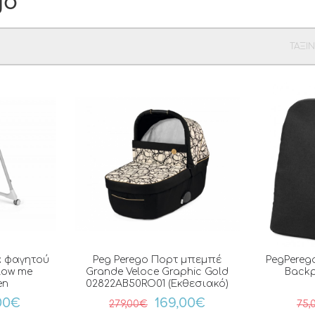
go
ΤΑΞΙ
α φαγητού
Peg Perego Πορτ μπεμπέ
PegPereg
low me
Grande Veloce Graphic Gold
Backp
en
02822AB50RO01 (Εκθεσιακό)
00€
169,00€
279,00€
75,