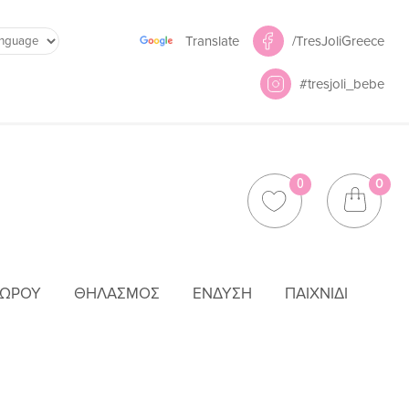
Powered by
/TresJoliGreece
Translate
#tresjoli_bebe
0
0
ΜΩΡΟΎ
ΘΗΛΑΣΜΌΣ
ΈΝΔΥΣΗ
ΠΑΙΧΝΊΔΙ