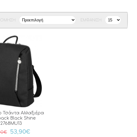
ΝΌΜΗΣΗ:
ΕΜΦΆΝΙΣΗ:
o Τσάντα Αλλαξιέρα
ack Black Shine
2768MU13
53,90€
00€