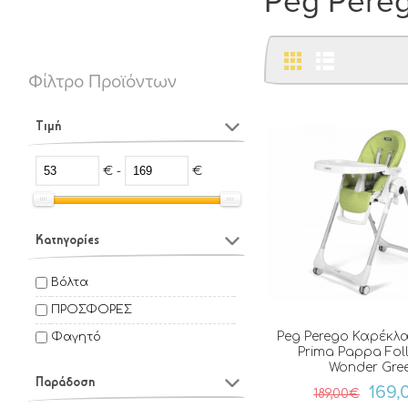
Peg Pere
Φίλτρο Προϊόντων
Τιμή
€ -
€
Κατηγορίες
Βόλτα
ΠΡΟΣΦΟΡΕΣ
Peg Perego Καρέκλ
Φαγητό
Prima Pappa Fol
Wonder Gre
Παράδοση
169,
189,00€