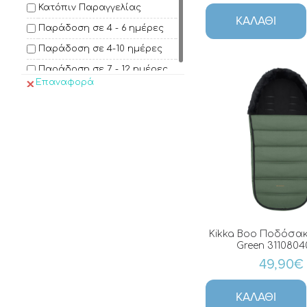
Tesoro
Κατόπιν Παραγγελίας
ΚΑΛΆΘΙ
Παράδοση σε 4 - 6 ημέρες
Παράδοση σε 4-10 ημέρες
Παράδοση σε 7 - 12 ημέρες
Επαναφορά
Kikka Boo Ποδόσα
Green 3110804
49,90€
ΚΑΛΆΘΙ