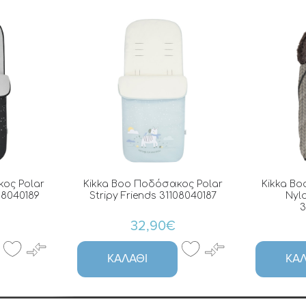
ος Polar
Kikka Boo Ποδόσακος Polar
Kikka Bo
08040189
Stripy Friends 31108040187
Nyl
3
32,90€
ΚΑΛΆΘΙ
ΚΑΛ