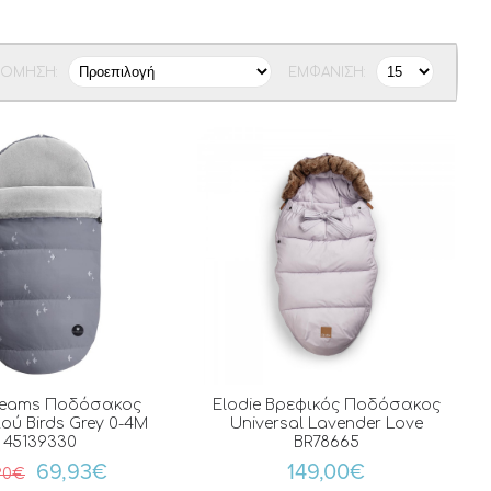
ΝΌΜΗΣΗ:
ΕΜΦΆΝΙΣΗ:
reams Ποδόσακος
Elodie Βρεφικός Ποδόσακος
ού Birds Grey 0-4Μ
Universal Lavender Love
45139330
BR78665
69,93€
149,00€
90€