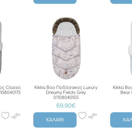
ς Classic
Kikka Boo Ποδόσακος Luxury
Kikka Bo
1108040173
Dreamy Fields Grey
Bear 
31108040155
69,90€
ΚΑΛΆΘΙ
ΚΑΛ