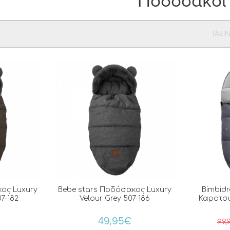
Ποδόσακοι
ΤΑΞΙ
ος Luxury
Bebe stars Ποδόσακος Luxury
Bimbid
7-182
Velour Grey 507-186
Καροτσι
49,95€
99,