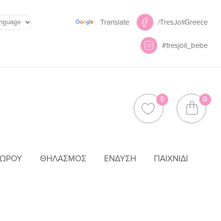
Powered by
/TresJoliGreece
Translate
#tresjoli_bebe
0
0
ΜΩΡΟΎ
ΘΗΛΑΣΜΌΣ
ΈΝΔΥΣΗ
ΠΑΙΧΝΊΔΙ