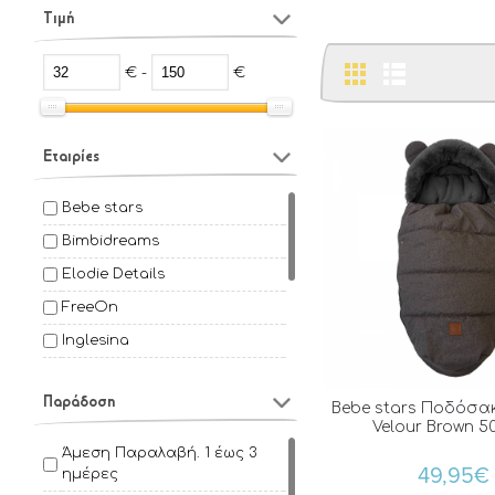
Τιμή
€ -
€
Εταιρίες
Bebe stars
Bimbidreams
Elodie Details
FreeOn
Inglesina
Kikka Boo
Παράδοση
Mamas & Papas
Bebe stars Ποδόσακ
Velour Brown 50
Mayoral
Άμεση Παραλαβή. 1 έως 3
49,95€
Nuvita
ημέρες