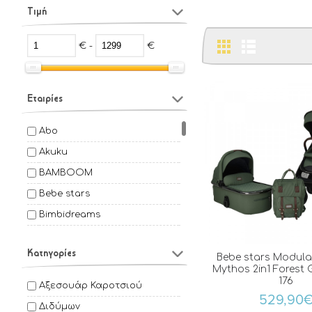
Τιμή
€ -
€
Εταιρίες
Abo
Akuku
BAMBOOM
Bebe stars
Bimbidreams
Chicco
Κατηγορίες
Choopie
Bebe stars Modula
Mythos 2in1 Forest 
Coccolle
176
Αξεσουάρ Καροτσιού
529,90
Coletto
Διδύμων