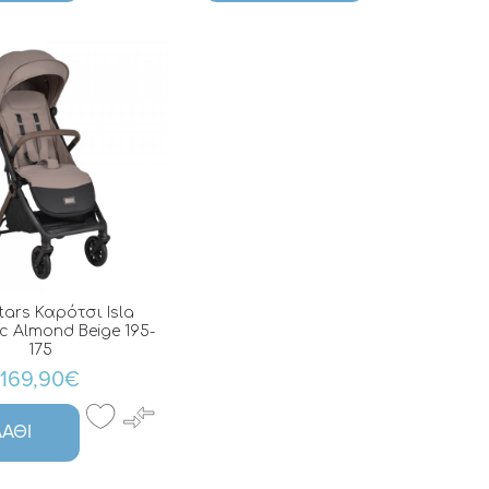
tars Καρότσι Isla
c Almond Beige 195-
175
169,90€
ΆΘΙ