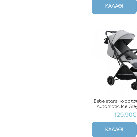
Mamas & Papas
ΚΑΛΆΘΙ
Maxi Cosi
Mayoral
Minene
Sipo
Sophie La Girafe
Taf Toys
Tedsy
Tesoro
Tiny Love
Trois Kilos Sept
Bebe stars Καρότσι 
Walking Mum
Automatic Ice Grey
129,90€
Zazu
ΚΑΛΆΘΙ