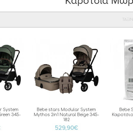
Καρότσια Μω
ΤΑΞΙ
r System
Bebe stars Modular System
Bebe 
Green 345-
Mythos 2in1 Natural Beige 345-
Καροτσιο
182
€
529,90€