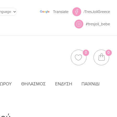
Powered by
/TresJoliGreece
Translate
#tresjoli_bebe
0
0
ΜΩΡΟΎ
ΘΗΛΑΣΜΌΣ
ΈΝΔΥΣΗ
ΠΑΙΧΝΊΔΙ