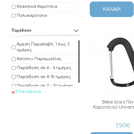
Cybex
Κλασσικά Καρότσια
ΚΑΛΆΘΙ
Dooky
Πολυκαρότσια
DreamΒaby
Elodie Details
Παράδοση
FreeOn
Άμεση Παραλαβή. 1 έως 3
GoodBaby
ημέρες
Inglesina
Κατόπιν Παραγγελίας
Jane
Παράδοση σε 4 - 6 ημέρες
Joie
Παράδοση σε 4-10 ημέρες
Jollybaby
Παράδοση σε 7 - 12 ημέρες
Επαναφορά
Just Baby
Kikka Boo
Bebe stars Γά
Καροτσιού Univers
Kiokids
Lascal
7,90€
Lulujo