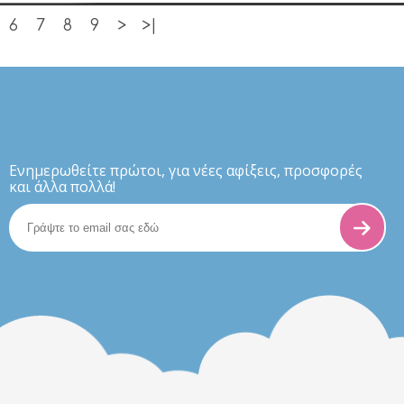
6
7
8
9
>
>|
Eνημερωθείτε πρώτοι, για νέες αφίξεις, προσφορές
και άλλα πολλά!