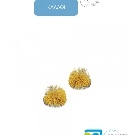
ΚΑΛΆΘΙ