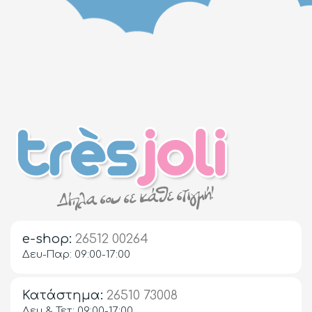
e-shop:
26512 00264
Δευ-Παρ: 09:00-17:00
Κατάστημα:
26510 73008
Δευ & Τετ: 09:00-17:00