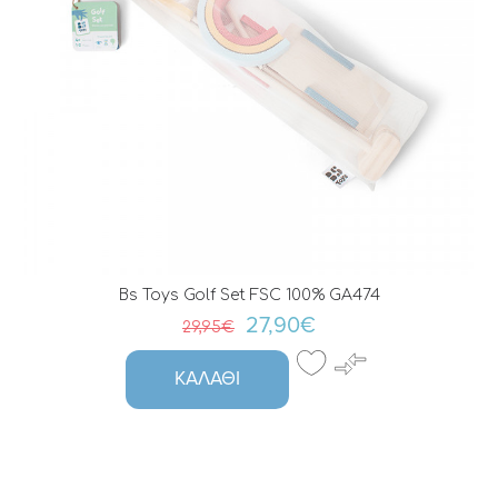
Bs Toys Golf Set FSC 100% GA474
27,90€
29,95€
ΚΑΛΆΘΙ