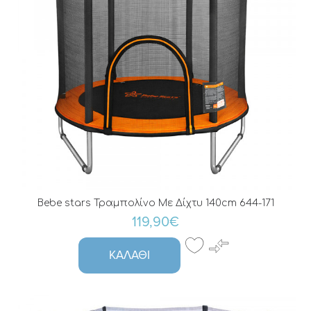
Bebe stars Τραμπολίνο Με Δίχτυ 140cm 644-171
119,90€
ΚΑΛΆΘΙ