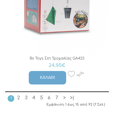
Bs Toys Σετ Τροχαλίας GA423
24,95€
ΚΑΛΆΘΙ
2
3
4
5
6
7
>
>|
1
Εμφάνιση 1 έως 15 από 92 (7 Σελ.)