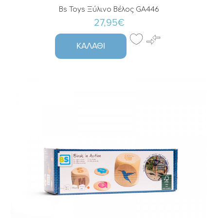
Bs Toys Ξύλινο Βέλος GA446
27,95€
ΚΑΛΆΘΙ