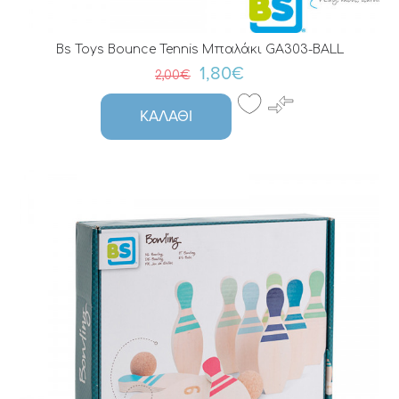
Bs Toys Bounce Tennis Μπαλάκι GA303-BALL
1,80€
2,00€
ΚΑΛΆΘΙ