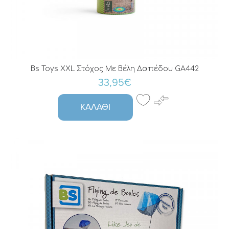
Bs Toys XXL Στόχος Με Βέλη Δαπέδου GA442
33,95€
ΚΑΛΆΘΙ