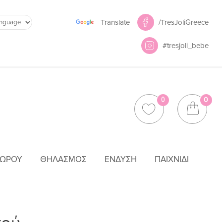
Powered by
/TresJoliGreece
Translate
#tresjoli_bebe
0
0
ΜΩΡΟΎ
ΘΗΛΑΣΜΌΣ
ΈΝΔΥΣΗ
ΠΑΙΧΝΊΔΙ