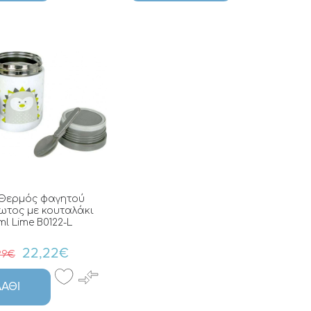
 Θερμός φαγητού
ωτος με κουταλάκι
l Lime B0122-L
22,22€
99€
ΆΘΙ