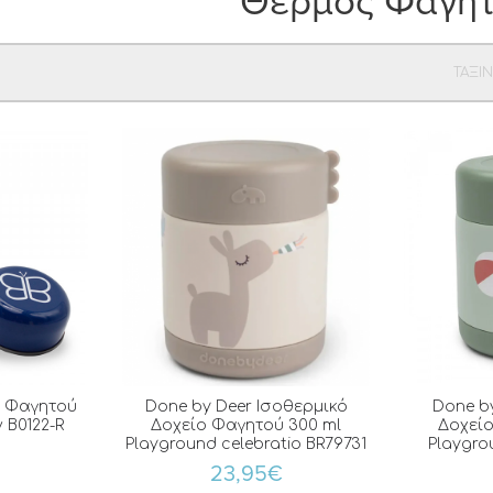
Θερμός Φαγη
ΤΑΞΙ
ς Φαγητού
Done by Deer Ισοθερμικό
Done b
 B0122-R
Δοχείο Φαγητού 300 ml
Δοχείο
Playground celebratio BR79731
Playgro
23,95€