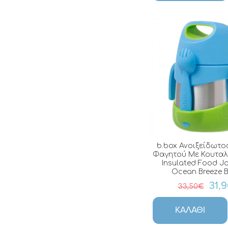
b.box Ανοιξείδωτο
Φαγητού Με Κουτα
Insulated Food J
Ocean Breeze 
31,
33,50€
ΚΑΛΆΘΙ