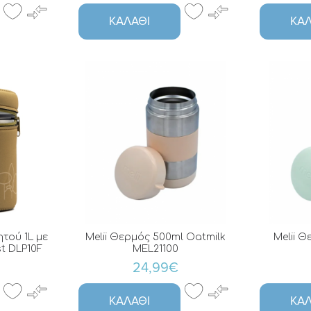
ΚΑΛΆΘΙ
ΚΑΛ
τού 1L με
Melii Θερμός 500ml Oatmilk
Melii 
t DLP10F
MEL21100
24,99€
ΚΑΛΆΘΙ
ΚΑΛ