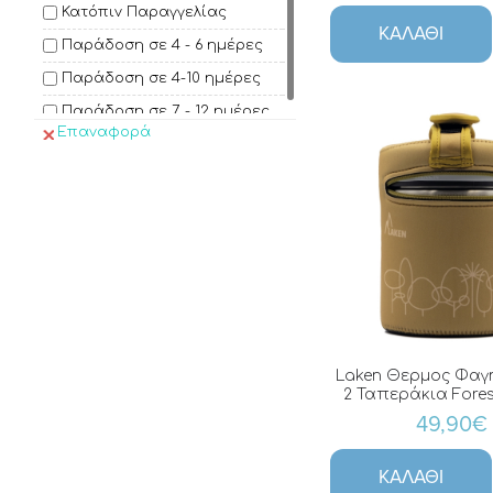
NAVA
Κατόπιν Παραγγελίας
ΚΑΛΆΘΙ
Nuvita
Παράδοση σε 4 - 6 ημέρες
Runbott
Παράδοση σε 4-10 ημέρες
Saro
Παράδοση σε 7 - 12 ημέρες
Επαναφορά
Laken Θερμος Φαγη
2 Ταπεράκια Fores
49,90€
ΚΑΛΆΘΙ