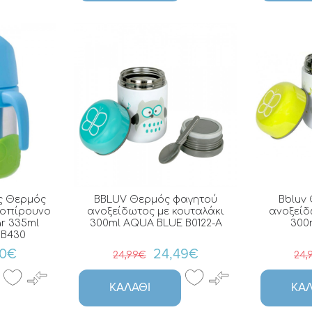
ς Θερμός
BBLUV Θερμός φαγητού
Bbluv
λοπίρουνο
ανοξείδωτος με κουταλάκι
ανοξείδ
ar 335ml
300ml AQUA BLUE B0122-A
300m
BB430
90€
24,49€
24,99€
24,
ΚΑΛΆΘΙ
ΚΑΛ