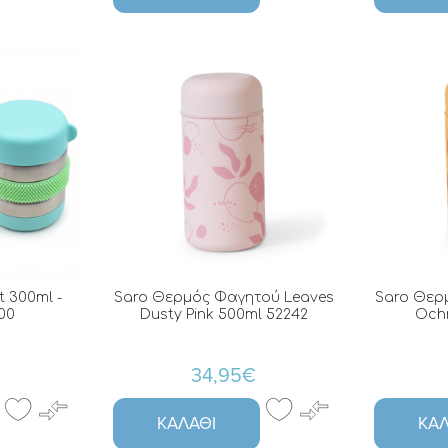
t 300ml -
Saro Θερμός Φαγητού Leaves
Saro Θερ
00
Dusty Pink 500ml 52242
Ochr
34,95€
ΚΑΛΆΘΙ
ΚΑΛ