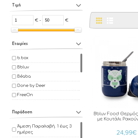
Τιμή
€ -
€
Εταιρίες
b.box
Bbluv
Béaba
Done by Deer
FreeOn
Fresk
Παράδοση
Kiokids
Bbluv Food Θερμό
με Κουτάλι Ρακούν
Laken
Άμεση Παραλαβή. 1 έως 3
24,99€
Melii
ημέρες