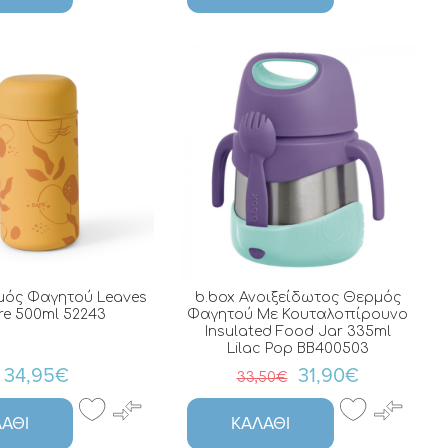
μός Φαγητού Leaves
b.box Ανοιξείδωτος Θερμός
e 500ml 52243
Φαγητού Με Κουταλοπίρουνο
Insulated Food Jar 335ml
Lilac Pop BB400503
34,95€
31,90€
33,50€
ΆΘΙ
ΚΑΛΆΘΙ