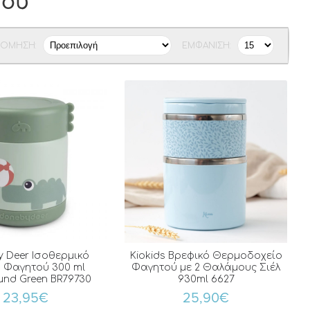
τού
ΝΌΜΗΣΗ:
ΕΜΦΆΝΙΣΗ:
y Deer Ισοθερμικό
Kiokids Βρεφικό Θερμοδοχείο
 Φαγητού 300 ml
Φαγητού με 2 Θαλάμους Σιέλ
und Green BR79730
930ml 6627
23,95€
25,90€