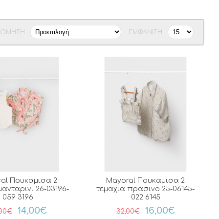
ΝΌΜΗΣΗ:
ΕΜΦΆΝΙΣΗ:
al Πουκαμισα 2
Mayoral Πουκαμισα 2
μανταρινι 26-03196-
τεμαχια πρασινο 25-06145-
059 3196
022 6145
14,00€
16,00€
,00€
32,00€