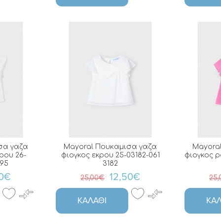
σα γαζα
Mayoral Πουκαμισα γαζα
Mayora
κρου 26-
φιογκος εκρου 25-03182-061
φιογκος ρ
195
3182
00€
12,50€
25,00€
25
ΚΑΛΆΘΙ
ΚΑΛ