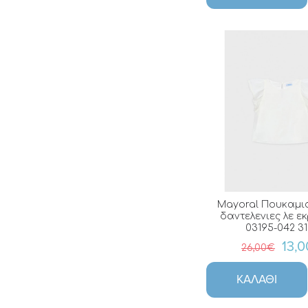
Mayoral Πουκαμι
δαντελενιες λε ε
03195-042 3
13,
26,00€
ΚΑΛΆΘΙ