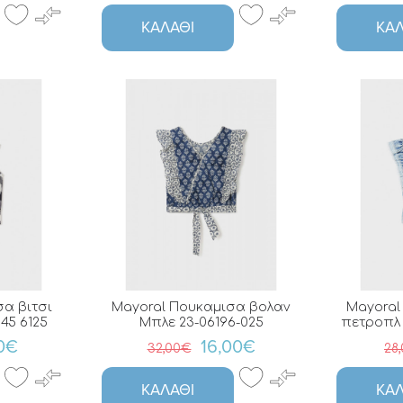
ΚΑΛΆΘΙ
ΚΑΛ
α βιτσι
Mayoral Πουκαμισα βολαν
Mayoral
45 6125
Μπλε 23-06196-025
πετροπλ τ
20€
16,00€
32,00€
28
ΚΑΛΆΘΙ
ΚΑΛ