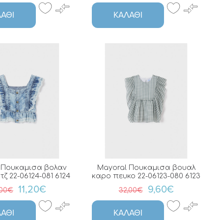
ΆΘΙ
ΚΑΛΆΘΙ
 Πουκαμισα βολαν
Mayoral Πουκαμισα βουαλ
ζ 22-06124-081 6124
καρο πευκο 22-06123-080 6123
11,20€
9,60€
,00€
32,00€
ΆΘΙ
ΚΑΛΆΘΙ