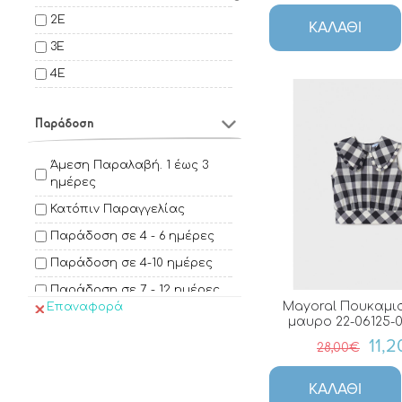
2E
ΚΑΛΆΘΙ
3E
4E
5E
Παράδοση
6E
7E
Άμεση Παραλαβή. 1 έως 3
8E
ημέρες
9E
Κατόπιν Παραγγελίας
10E
Παράδοση σε 4 - 6 ημέρες
14E
Παράδοση σε 4-10 ημέρες
12E
Παράδοση σε 7 - 12 ημέρες
Mayoral Πουκαμισ
Επαναφορά
16E
μαυρο 22-06125-0
11,
18E
28,00€
ΚΑΛΆΘΙ