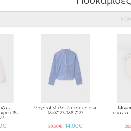
Πουκαμίσες
ΤΑΞΙ
ύζα -
Mayoral Μπλουζα τσεπη ριγε
Mayor
κρεμ 15-
15-07197-058 7197
τεμαχια 
97
00€
14,00€
28,00€
28