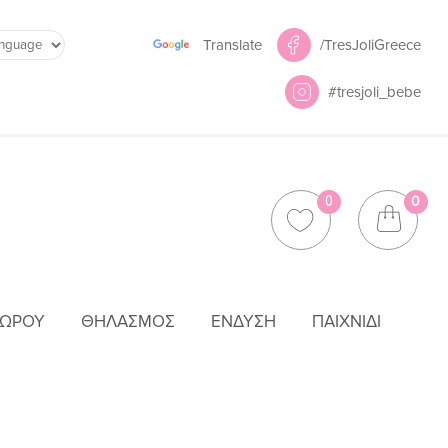
Powered by
/TresJoliGreece
Translate
#tresjoli_bebe
0
0
ΜΩΡΟΎ
ΘΗΛΑΣΜΌΣ
ΈΝΔΥΣΗ
ΠΑΙΧΝΊΔΙ