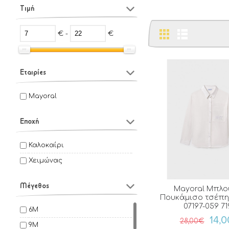
Τιμή
€ -
€
Εταιρίες
Mayoral
Εποχή
Καλοκαίρι
Χειμώνας
Μέγεθος
Mayoral Μπλο
Πουκάμισο τσέπη 
07197-059 71
6M
14,
28,00€
9M