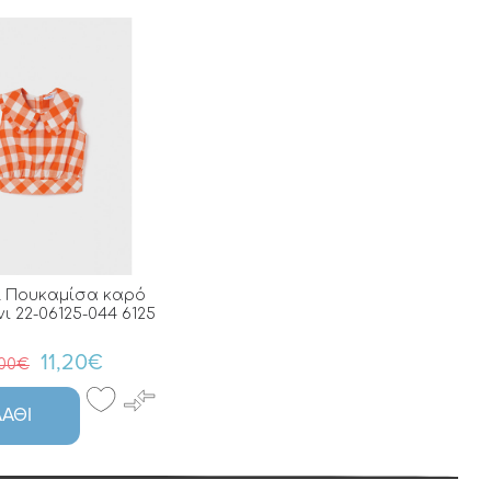
l Πουκαμίσα καρό
ι 22-06125-044 6125
11,20€
,00€
ΆΘΙ