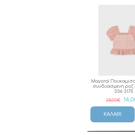
Mayoral Πουκαμισ
συνδυασμενη ροζ 2
036 3175
14,
28,00€
ΚΑΛΆΘΙ