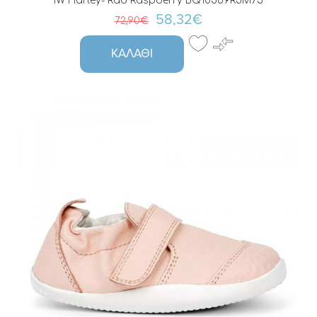
IW Harley- Rad Raspberry BQ10569R5M75
58,32€
72,90€
ΚΑΛΆΘΙ