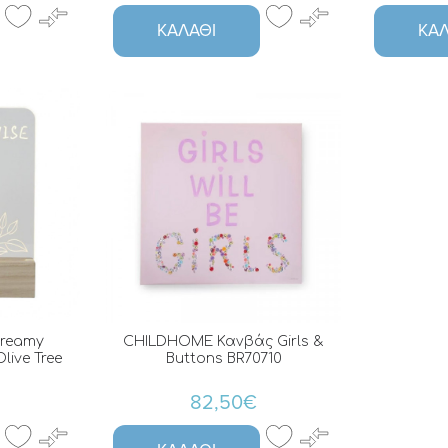
ΚΑΛΆΘΙ
ΚΑΛ
Dreamy
CHILDHOME Κανβάς Girls &
live Tree
Buttons BR70710
82,50€