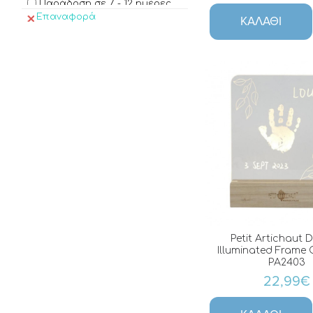
Παράδοση σε 7 - 12 ημέρες
Επαναφορά
ΚΑΛΆΘΙ
Petit Artichaut 
Illuminated Frame O
PA2403
22,99€