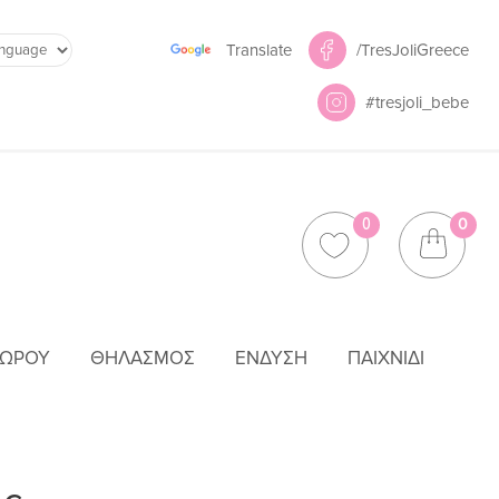
Powered by
/TresJoliGreece
Translate
#tresjoli_bebe
0
0
ΜΩΡΟΎ
ΘΗΛΑΣΜΌΣ
ΈΝΔΥΣΗ
ΠΑΙΧΝΊΔΙ
Σ