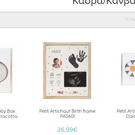
Κάδρα/Κανβ
ΤΑΞΙ
aby Box
Petit Artichaut Birth frame
Petit Art
rracotta
PA2601
Dai
26,99€