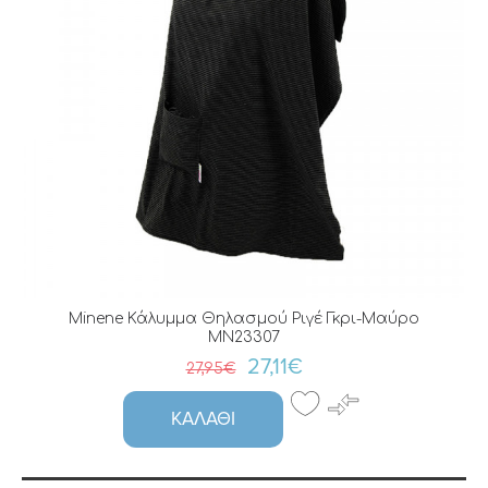
Minene Κάλυμμα Θηλασμού Ριγέ Γκρι-Μαύρο
MN23307
27,11€
27,95€
ΚΑΛΆΘΙ