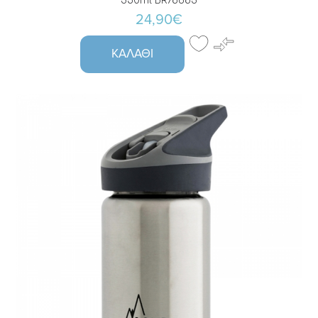
350ml BR78683
24,90€
ΚΑΛΆΘΙ