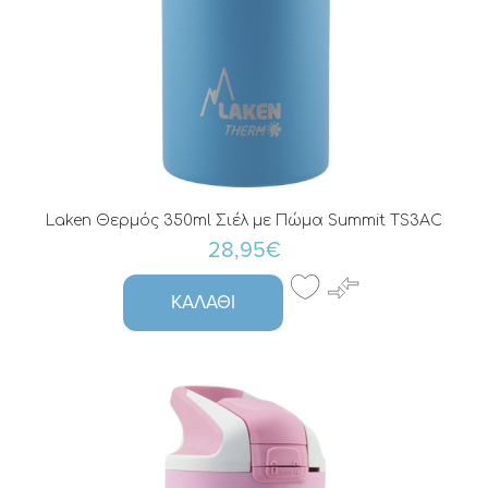
Laken Θερμός 350ml Σιέλ με Πώμα Summit TS3AC
28,95€
ΚΑΛΆΘΙ