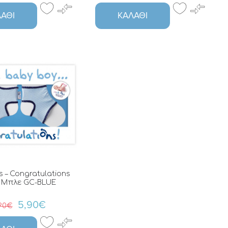
ΆΘΙ
ΚΑΛΆΘΙ
 – Congratulations
 Μπλε GC-BLUE
5,90€
90€