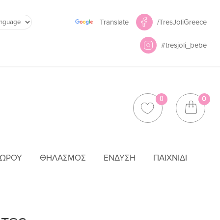
Powered by
/TresJoliGreece
Translate
#tresjoli_bebe
0
0
ΜΩΡΟΎ
ΘΗΛΑΣΜΌΣ
ΈΝΔΥΣΗ
ΠΑΙΧΝΊΔΙ
ΤΕΣ