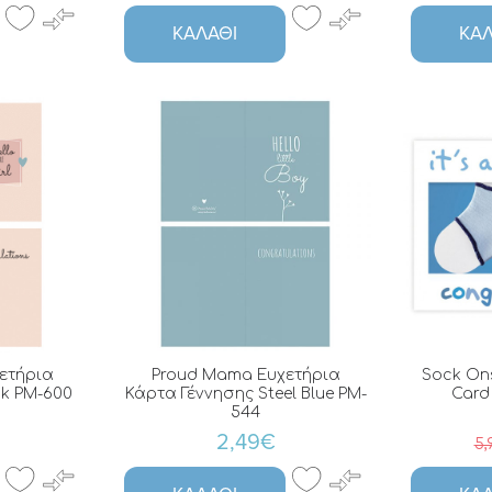
ΚΑΛΆΘΙ
ΚΑΛ
ετήρια
Proud Mama Ευχετήρια
Sock Ons
nk PM-600
Κάρτα Γέννησης Steel Blue PM-
Card
544
2,49€
5,