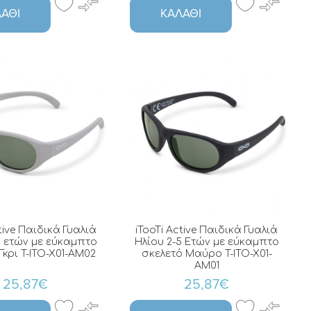
ΆΘΙ
ΚΑΛΆΘΙ
tive Παιδικά Γυαλιά
iTooTi Active Παιδικά Γυαλιά
5 ετών με εύκαμπτο
Ηλίου 2-5 Ετών με εύκαμπτο
Γκρι T-ITO-X01-AM02
σκελετό Μαύρο T-ITO-X01-
AM01
25,87€
25,87€