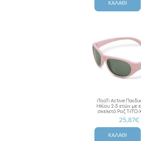
ΚΑΛΆΘΙ
iTooTi Active Παιδι
Ηλίου 2-5 ετών με
σκελετό Ροζ T-ITO
25,87€
ΚΑΛΆΘΙ