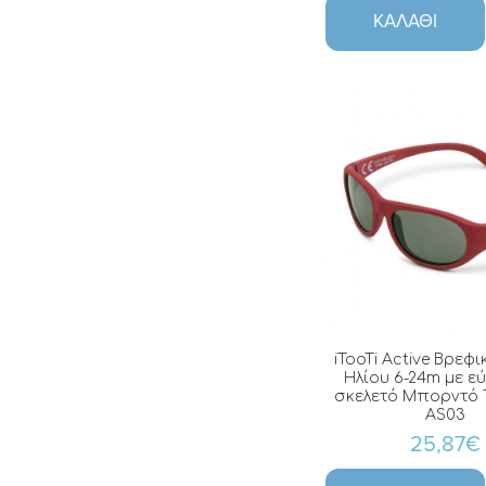
ΚΑΛΆΘΙ
iTooTi Active Βρεφι
Ηλίου 6-24m με ε
σκελετό Μπορντό T
AS03
25,87€