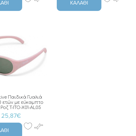
ΆΘΙ
ΚΑΛΆΘΙ
tive Παιδικά Γυαλιά
10 ετών με εύκαμπτο
Ροζ T-ITO-X01-AL05
25,87€
ΆΘΙ