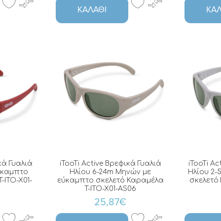
ΚΑΛΆΘΙ
ΚΑΛ
κά Γυαλιά
iTooTi Active Βρεφικά Γυαλιά
iTooTi Ac
ύκαμπτο
Ηλίου 6-24m Μηνών με
Ηλίου 2-
-ITO-X01-
εύκαμπτο σκελετό Καραμέλα
σκελετό 
T-ITO-X01-AS06
25,87€