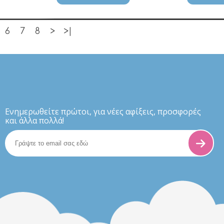
6
7
8
>
>|
Eνημερωθείτε πρώτοι, για νέες αφίξεις, προσφορές
και άλλα πολλά!