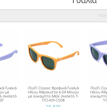
Γυαλιά
ΤΑΞΙ
ικά Γυαλιά
iTooTi Classic Βρεφικά Γυαλιά
iTooTi Cl
ών με
Ηλίου Άθραυστα 6-24 Μηνών
Ηλίου Άθ
ά σκελετό
με εύκαμπτο Μελί σκελετό T-
εύκαμπτο
07
ITO-X01-CS08
T-