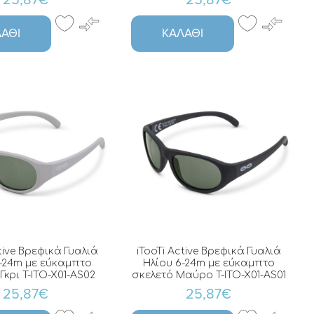
25,87€
25,87€
ΆΘΙ
ΚΑΛΆΘΙ
tive Βρεφικά Γυαλιά
iTooTi Active Βρεφικά Γυαλιά
-24m με εύκαμπτο
Ηλίου 6-24m με εύκαμπτο
Γκρι T-ITO-X01-AS02
σκελετό Μαύρο T-ITO-X01-AS01
25,87€
25,87€