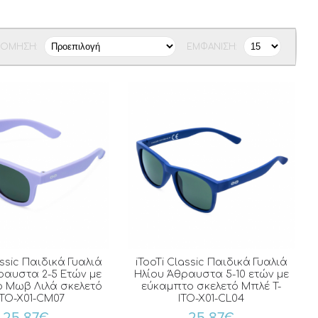
ΝΌΜΗΣΗ:
ΕΜΦΆΝΙΣΗ:
assic Παιδικά Γυαλιά
iTooTi Classic Παιδικά Γυαλιά
ραυστα 2-5 Ετών με
Ηλίου Άθραυστα 5-10 ετών με
 Μωβ Λιλά σκελετό
εύκαμπτο σκελετό Μπλέ T-
ITO-X01-CM07
ITO-X01-CL04