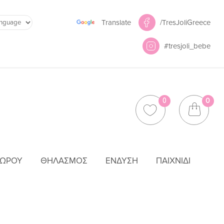
Powered by
/TresJoliGreece
Translate
#tresjoli_bebe
0
0
ΜΩΡΟΎ
ΘΗΛΑΣΜΌΣ
ΈΝΔΥΣΗ
ΠΑΙΧΝΊΔΙ