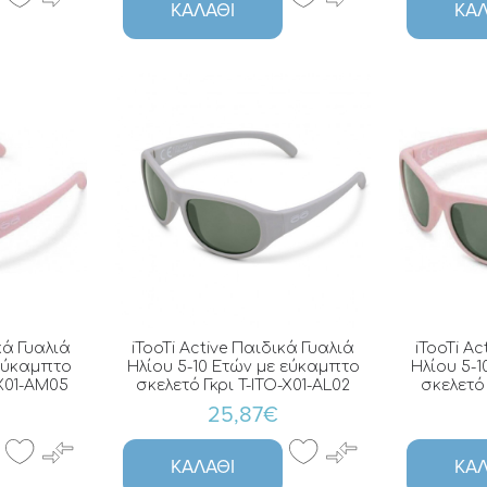
ΚΑΛΆΘΙ
ΚΑΛ
κά Γυαλιά
iTooTi Active Παιδικά Γυαλιά
iTooTi Ac
 εύκαμπτο
Ηλίου 5-10 Ετών με εύκαμπτο
Ηλίου 5-
-X01-AM05
σκελετό Γκρι T-ITO-X01-AL02
σκελετό 
25,87€
ΚΑΛΆΘΙ
ΚΑΛ