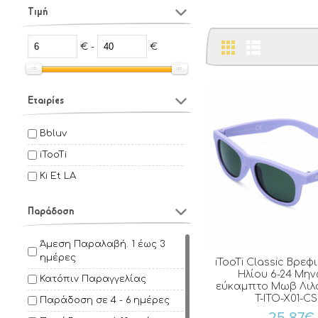
Τιμή
€ -
€
Εταιρίες
Bbluv
iTooTi
Ki Et LA
Παράδοση
Άμεση Παραλαβή. 1 έως 3
ημέρες
iTooTi Classic Βρεφ
Ηλίου 6-24 Μην
Κατόπιν Παραγγελίας
εύκαμπτο Μωβ Λιλ
T-ITO-X01-CS
Παράδοση σε 4 - 6 ημέρες