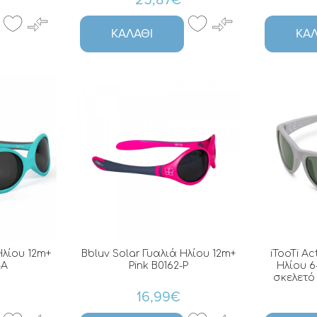
25,87€
ΚΑΛΆΘΙ
ΚΑΛ
Ηλίου 12m+
Bbluv Solar Γυαλιά Ηλίου 12m+
iTooTi Ac
-A
Pink B0162-P
Ηλίου 6
σκελετό 
16,99€