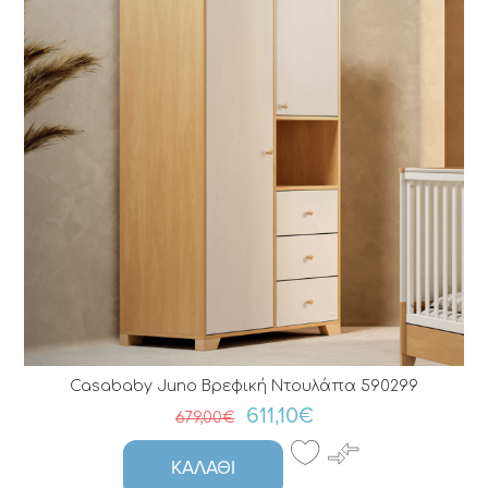
Casababy Juno Bρεφική Nτουλάπα 590299
611,10€
679,00€
ΚΑΛΆΘΙ