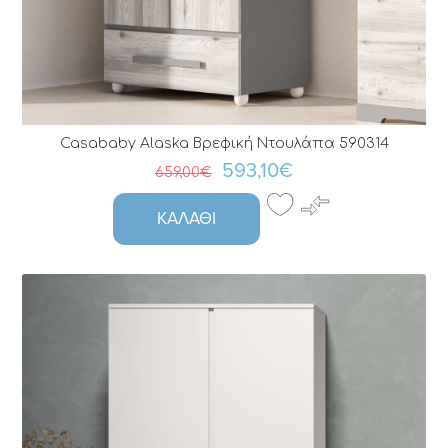
Casababy Alaska Bρεφική Nτουλάπα 590314
593,10€
659,00€
ΚΑΛΆΘΙ