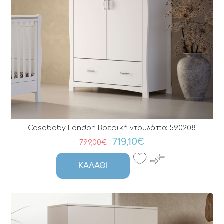
Casababy London Βρεφική ντουλάπα 590208
719,10€
799,00€
ΚΑΛΆΘΙ