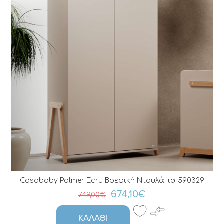
Casababy Palmer Ecru Βρεφική Ντουλάπα 590329
674,10€
749,00€
ΚΑΛΆΘΙ