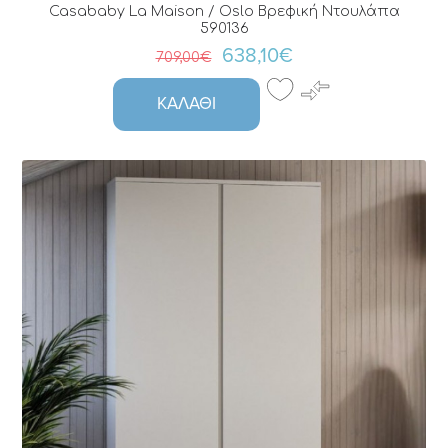
Casababy La Maison / Oslo Bρεφική Nτουλάπα
590136
638,10€
709,00€
ΚΑΛΆΘΙ