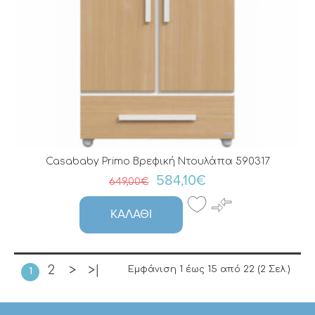
Casababy Primo Bρεφική Nτουλάπα 590317
584,10€
649,00€
ΚΑΛΆΘΙ
2
>
>|
Εμφάνιση 1 έως 15 από 22 (2 Σελ.)
1