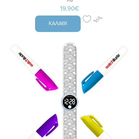
178
19,90€
ΚΑΛΆΘΙ