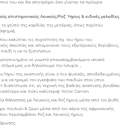
ύπνο του και θα αποτρέψει όσο γίνεται τα πρόωρα
κούς επιστημονικούς Λευκούς/Ροζ Ήχους & ειδικές μελωδίες
ι το χτύπο της καρδιάς της μητέρας, όπως περίπου
άφημα),
που καλύπτει τις συχνότητες πχ. του ήχου του
κής σκούπας και απομονώνει τους εξωτερικούς θορύβους,
παιδί η να το ξυπνήσουν.
ατοποιημένο το γνωστό επαναλαμβανόμενο απαλό
στόμα μας για δηλώσουμε την ησυχία...,
ου Ήχου της αναπνοής είναι ο πιο φυσικός, αποδεδειγμένος
για να ηρεμεί τoν εγκέφαλο των παιδιών στον ύπνο.
ντ διαπίστωσε ότι: «η τεχνική της βαθιάς αναπνοής βοηθάει
ισσότερο και πολύ καλύτερα). Victor Carrion
α θάλασσας με Λευκούς και Ροζ ήχους μέσα από τον βυθό.
Ήχοι πουλιών & ζώων μέσα από τον αέρα της αφρικανικής
που περιλαμβάνει Ροζ και Λευκούς ήχους.
λάρωσης.