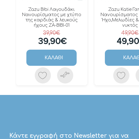
Zazu Bibi Λαγουδάκι
Zazu Katie Γ
Nανουρίσματος με χτύπο
Νανουρίσματος 
της καρδιάς & λευκούς
Ήχο,Μελωδίες 
ήχους ZA-BIBI-01
νυκτός
39,90€
49,90€
39,90€
49,9
ΚΑΛΆΘΙ
ΚΑΛΆΘ
Κάντε εγγραφή στο Newsletter για να