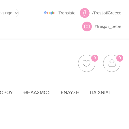
Powered by
/TresJoliGreece
Translate
#tresjoli_bebe
0
0
ΜΩΡΟΎ
ΘΗΛΑΣΜΌΣ
ΈΝΔΥΣΗ
ΠΑΙΧΝΊΔΙ
ΎΠΝΟΥ ΜΕ ΑΙΣΘΗΤΉΡΑ ΚΛΆΜΑΤΟΣ & ΦΩΣ ΛΕΥΚΌ ZA-RO-03