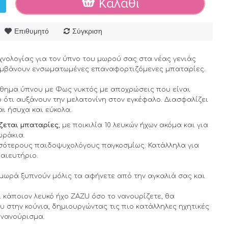
Καλάθι
Επιθυμητό
Σύγκριση
χνολογίας για τον ύπνο του μωρού σας στα νέας γενιάς
αμβάνουν ενσωματωμένες επαναφορτιζόμενες μπαταρίες.
θημα ύπνου με Φως νυκτός με αποχρώσεις που είναι
 ότι αυξάνουν την μελατονίνη στον εγκέφαλο. Διασφαλίζει
αι ήσυχα και εύκολα.
άζεται μπαταρίες
, με ποικιλία 10 λευκών ήχων ακόμα και για
ωράκια.
σότερους παιδοψυχολόγους παγκοσμίως. Κατάλληλα για
αιευτήριο.
 μωρά ξυπνούν μόλις τα αφήνετε από την αγκαλιά σας και
 κάποιον λευκό ήχο ZAZU όσο το νανουρίζετε, θα
υ στην κούνια, δημιουργώντας τις πιο κατάλληλες ηχητικές
 νανούρισμα.