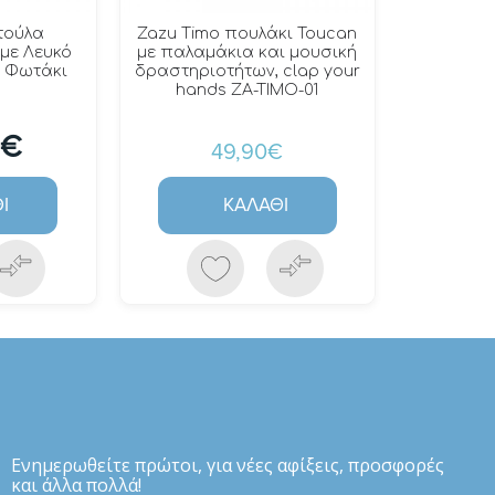
ατούλα
Zazu Timo πουλάκι Toucan
με Λευκό
με παλαμάκια και μουσική
& Φωτάκι
δραστηριοτήτων, clap your
hands ZA-TIMO-01
0€
49,90€
Ι
ΚΑΛΆΘΙ
Eνημερωθείτε πρώτοι, για νέες αφίξεις, προσφορές
και άλλα πολλά!