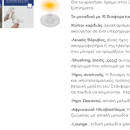
Θα το κρατήσει ήρεμο στον 
ξυπνήματα.
Το μοναδικό με 10 διαφορετι
Χτύποι καρδιάς
, (αναπαράγε
ακούγεται σε ένα υπερηχογρ
-Λευκός θόρυβος,
(ένας ήχος 
απορροφητήρα ή της ηλεκτρι
που μπορεί να τρομάξουν το 
-
S
hushing,
(
σσσς…ςςςς)
αυτομ
σφύριγμα που κάνουμε με το 
-
Ήχος αναπνοής
, Η δύναμη τ
και αποτελεσματικός τρόπος 
(Ιατρική μελέτη του Στάνφορ
τα παιδιά να κοιμούνται περ
-Ήχοι Ωκεανού,
απαλή μελωδί
-Αφρικανικό Ηλιοβασίλεμα
, 
ζούγκλας με απαλή μελωδία 
-Lounge
, ειδική μελωδία χα