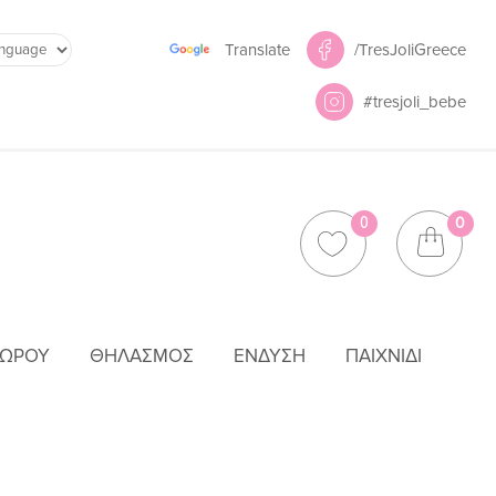
Powered by
/TresJoliGreece
Translate
#tresjoli_bebe
0
0
ΜΩΡΟΎ
ΘΗΛΑΣΜΌΣ
ΈΝΔΥΣΗ
ΠΑΙΧΝΊΔΙ
ΡΙ 12-42360-030 42360