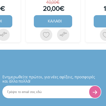
40,00€
0€
20,00€
Ι
ΚΑΛΆΘΙ
Eνημερωθείτε πρώτοι, για νέες αφίξεις, προσφορές
και άλλα πολλά!