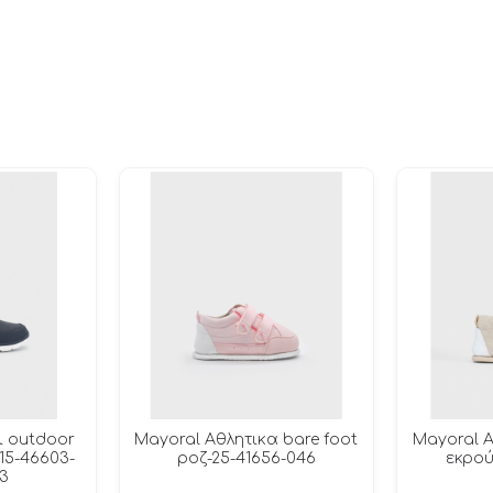
ι outdoor
Mayoral Αθλητικα bare foot
Mayoral Α
15-46603-
ροζ-25-41656-046
εκρού
3