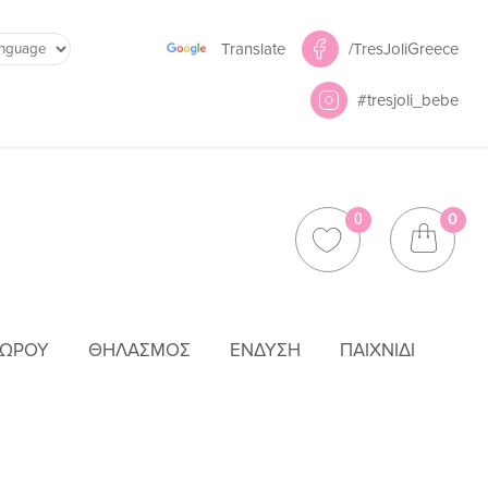
Powered by
/TresJoliGreece
Translate
#tresjoli_bebe
0
0
ΜΩΡΟΎ
ΘΗΛΑΣΜΌΣ
ΈΝΔΥΣΗ
ΠΑΙΧΝΊΔΙ
34-056 2534