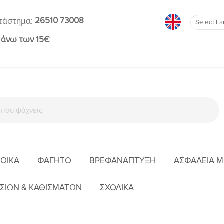
26510 73008
τάστημα:
 άνω των 15€
ΡΟΊΚΑ
ΦΑΓΗΤΌ
ΒΡΕΦΑΝΆΠΤΥΞΗ
ΑΣΦΆΛΕΙΑ 
ΔΥΣΗ
ΑΓΌΡΙ
ΠΑΝΤΕΛΌΝΙΑ
MAYORAL ΠΑΝΤΕΛ TRAINING ΜΠΛΕ 13-025
ΣΙΩΝ & ΚΑΘΙΣΜΑΤΩΝ
ΣΧΟΛΙΚΑ