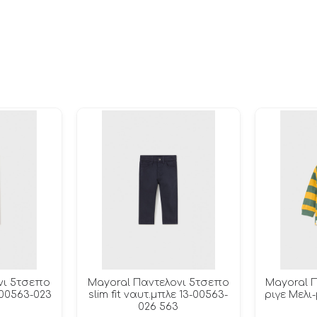
νι 5τσεπο
Mayoral Παντελονι 5τσεπο
Mayoral 
3-00563-023
slim fit ναυτ.μπλε 13-00563-
ριγε Μελι-
026 563