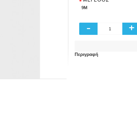
9M
-
+
Περιγραφή