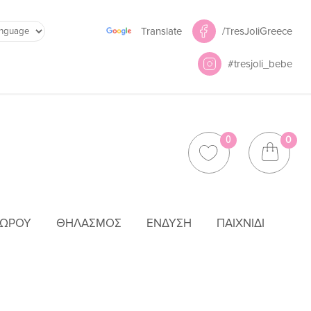
Powered by
/TresJoliGreece
Translate
#tresjoli_bebe
0
0
ΜΩΡΟΎ
ΘΗΛΑΣΜΌΣ
ΈΝΔΥΣΗ
ΠΑΙΧΝΊΔΙ
ΔΙ ΛΩΤΌΣ VO213