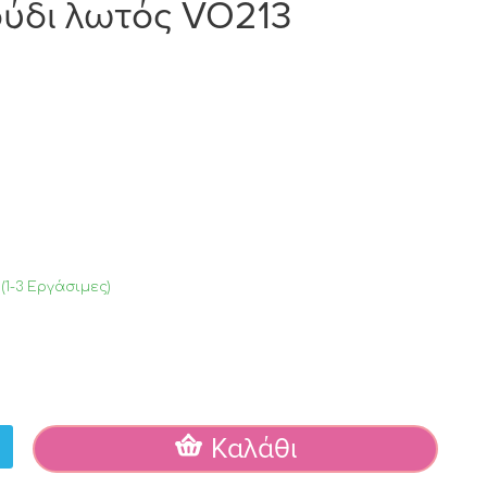
ούδι λωτός VO213
(1-3 Εργάσιμες)
Καλάθι