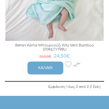
Bemini Κάπα Μπουρνούζι Kilty Mint Bamboo
370KILTY79BU
24,50€
35,00€
ΚΑΛΆΘΙ
Εμφάνιση 1 έως 2 από 2 (1 Σελ.)