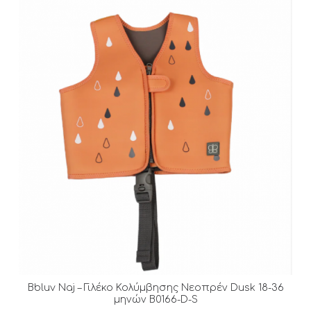
Bbluv Naj – Γιλέκο Κολύμβησης Νεοπρέν Dusk 18-36
μηνών B0166-D-S