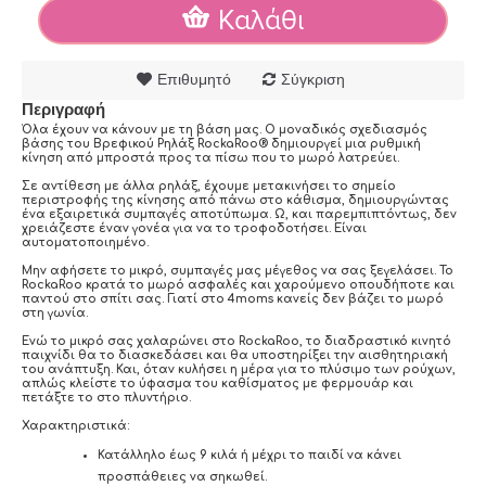
Καλάθι
Επιθυμητό
Σύγκριση
Περιγραφή
Όλα έχουν να κάνουν με τη βάση μας. Ο μοναδικός σχεδιασμός
βάσης του Βρεφικού Ρηλάξ RockaRoo® δημιουργεί μια ρυθμική
κίνηση από μπροστά προς τα πίσω που το μωρό λατρεύει.
Σε αντίθεση με άλλα ρηλάξ, έχουμε μετακινήσει το σημείο
περιστροφής της κίνησης από πάνω στο κάθισμα, δημιουργώντας
ένα εξαιρετικά συμπαγές αποτύπωμα. Ω, και παρεμπιπτόντως, δεν
χρειάζεστε έναν γονέα για να το τροφοδοτήσει. Είναι
αυτοματοποιημένο.
Μην αφήσετε το μικρό, συμπαγές μας μέγεθος να σας ξεγελάσει. Το
RockaRoo κρατά το μωρό ασφαλές και χαρούμενο οπουδήποτε και
παντού στο σπίτι σας. Γιατί στο 4moms κανείς δεν βάζει το μωρό
στη γωνία.
Ενώ το μικρό σας χαλαρώνει στο RockaRoo, το διαδραστικό κινητό
παιχνίδι θα το διασκεδάσει και θα υποστηρίξει την αισθητηριακή
του ανάπτυξη. Και, όταν κυλήσει η μέρα για το πλύσιμο των ρούχων,
απλώς κλείστε το ύφασμα του καθίσματος με φερμουάρ και
πετάξτε το στο πλυντήριο.
Χαρακτηριστικά:
Κατάλληλο έως 9 κιλά ή μέχρι το παιδί να κάνει
προσπάθειες να σηκωθεί.