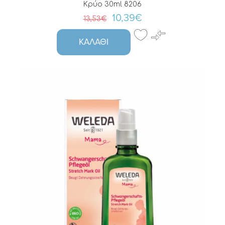
Κρύο 30ml 8206
10,39€
13,53€
ΚΑΛΆΘΙ