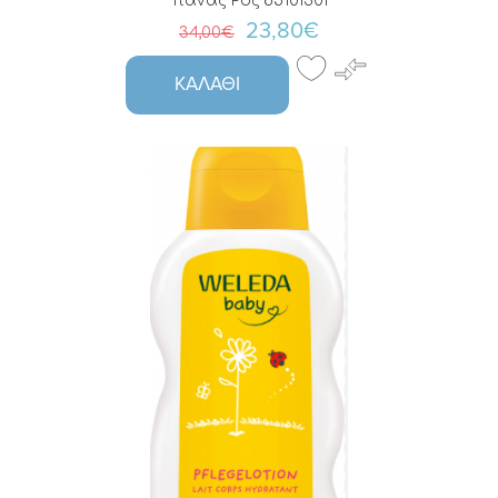
πάνας Ροζ 85101301
23,80€
34,00€
ΚΑΛΆΘΙ