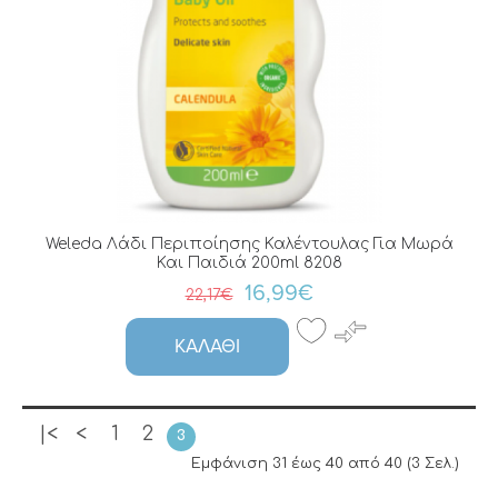
Weleda Λάδι Περιποίησης Καλέντουλας Για Μωρά
Και Παιδιά 200ml 8208
16,99€
22,17€
ΚΑΛΆΘΙ
|<
<
1
2
3
Εμφάνιση 31 έως 40 από 40 (3 Σελ.)