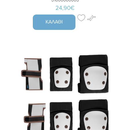
31006080003
24,90€
ΚΑΛΆΘΙ