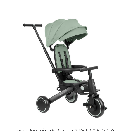
Kikka Boo Τρίκυκλο 8in1 Trix 2 Mint 31006020159