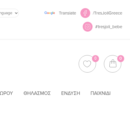
Powered by
/TresJoliGreece
Translate
#tresjoli_bebe
0
0
ΜΩΡΟΎ
ΘΗΛΑΣΜΌΣ
ΈΝΔΥΣΗ
ΠΑΙΧΝΊΔΙ
LJ580