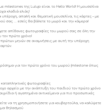
 milestones της Lulujo είναι το Hello World! Η μουσελίνα
οχα κλαδιά ελιάς!
α υπέροχη, απαλή και θεματική μουσελίνα, τις κάρτες – με
ύ σας …. εσείς θα βάλετε το μωρό και την κάμερα!
έχετε απίθανες φωτογραφίες του μωρού σας σε όλη την
υ τον πρώτο χρόνο!
 πρώτων μηνών σε αναμνήσεις με αυτή την υπέροχη
καρτών.
ορόσημα για τον πρώτο χρόνο του μωρού (milestone όπως
 καταπληκτικές φωτογραφίες
οχο αρχείο με την ανάπτυξη του παιδιού τον πρώτο χρόνο
αιχνίδια ή αγαπημένα αντικείμενα για πιο προσωπικές
είτε να τη χρησιμοποιήσετε για κουβερτούλα, να καλύψετε
υμμα θηλασμού