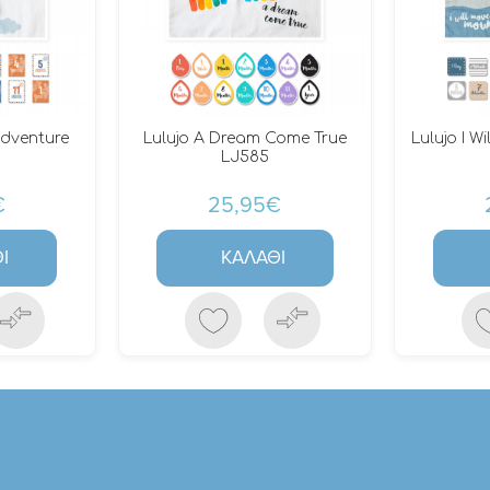
Adventure
Lulujo A Dream Come True
Lulujo I W
LJ585
€
25,95€
Ι
ΚΑΛΆΘΙ