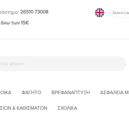
26510 73008
τάστημα:
 άνω των 15€
ΡΟΊΚΑ
ΦΑΓΗΤΌ
ΒΡΕΦΑΝΆΠΤΥΞΗ
ΑΣΦΆΛΕΙΑ 
Ή
ΛΕΥΚΆ ΕΊΔΗ - ΠΡΟΊΚΑ
ΠΆΝΕΣ
LULUJO LOVED BEYOND MEASURE 
ΣΙΩΝ & ΚΑΘΙΣΜΑΤΩΝ
ΣΧΟΛΙΚΑ