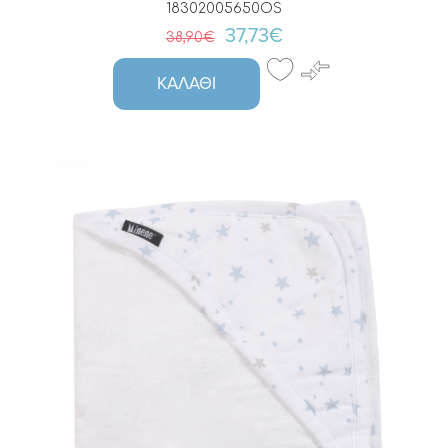
18302005650OS
37,73€
38,90€
ΚΑΛΆΘΙ