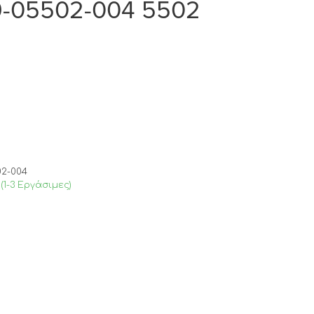
19-05502-004 5502
02-004
(1-3 Εργάσιμες)