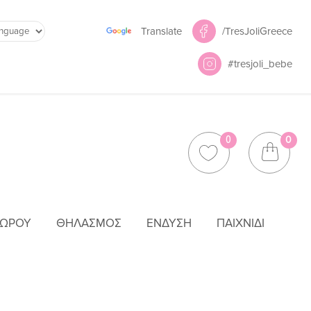
Powered by
/TresJoliGreece
Translate
#tresjoli_bebe
0
0
ΜΩΡΟΎ
ΘΗΛΑΣΜΌΣ
ΈΝΔΥΣΗ
ΠΑΙΧΝΊΔΙ
19-05502-004 5502