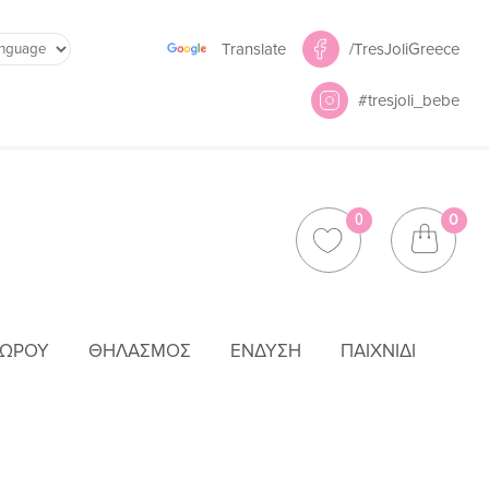
Powered by
/TresJoliGreece
Translate
#tresjoli_bebe
0
0
ΜΩΡΟΎ
ΘΗΛΑΣΜΌΣ
ΈΝΔΥΣΗ
ΠΑΙΧΝΊΔΙ