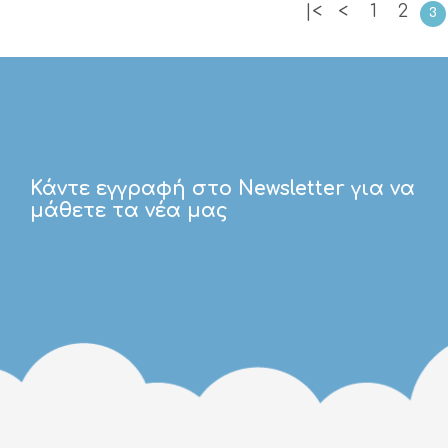
12M
|<
<
1
2
3
18M
1E
2E
3E
4E
5E
Κάντε εγγραφή στο Newsletter για να
μάθετε τα νέα μας
6E
7E
8E
9E
10E
14E
11E
12E