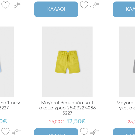
ΚΑΛΆΘΙ
ΚΑΛ
soft σιελ
Mayoral Βερμουδα soft
Mayoral
3227
σκουρ χρυσ 25-03227-085
γκρι σ
3227
50€
12,50€
25,00€
25