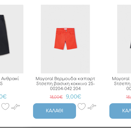
 Ανθρακί
Mayoral Βερμουδα καπαρτ
Mayoral
65
5τσεπη βασικη κοκκινο 25-
5τσεπη 
00204-042 204
0
00€
9,00€
18,00€
18
ΚΑΛΆΘΙ
ΚΑΛ