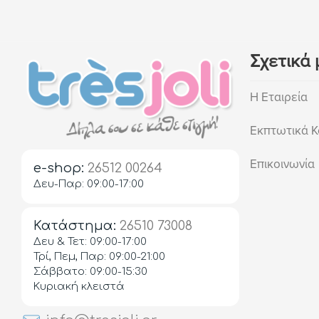
16E
18E
9M-12M
Σχετικά 
0E-2E
5E-6E
Η Εταιρεία
6-24 Μηνών
Εκπτωτικά Κ
Επικοινωνία
e-shop:
26512 00264
Δευ-Παρ: 09:00-17:00
Κατάστημα:
26510 73008
Δευ & Τετ: 09:00-17:00
Τρί, Πεμ, Παρ: 09:00-21:00
Σάββατο: 09:00-15:30
Κυριακή κλειστά