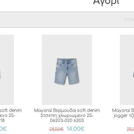
Αγόρι
ΤΑΞΙ
oft denim
Mayoral Βερμουδα soft denim
Mayoral Β
ενο 25-
5τσεπη χλωριωμενο 25-
jogger τζ
218
06203-020 6203
50€
14,00€
28,00€
25