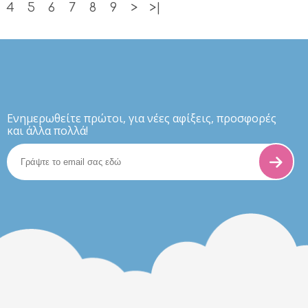
4
5
6
7
8
9
>
>|
Eνημερωθείτε πρώτοι, για νέες αφίξεις, προσφορές
και άλλα πολλά!