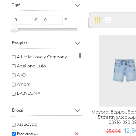
Τιμή
€ -
€
Εταιρίες
A Little Lovely Company
Abel and Lula
AKO
Amomi
BABYLONIA
BAMBOOM
Εποχή
Bbluv
Mayoral Βερμουδα s
5τσεπη χλωριωμ
Bebe stars
03218-020 3
Χειμώνας
12,
Bimbidreams
25,00€
Καλοκαίρι