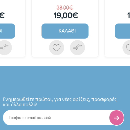
38,00€
0€
19,00€
Ι
ΚΑΛΆΘΙ
Eνημερωθείτε πρώτοι, για νέες αφίξεις, προσφορές
και άλλα πολλά!