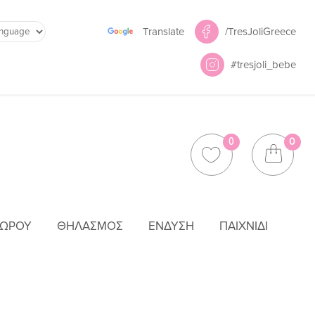
Powered by
/TresJoliGreece
Translate
#tresjoli_bebe
0
0
ΜΩΡΟΎ
ΘΗΛΑΣΜΌΣ
ΈΝΔΥΣΗ
ΠΑΙΧΝΊΔΙ
8 6491