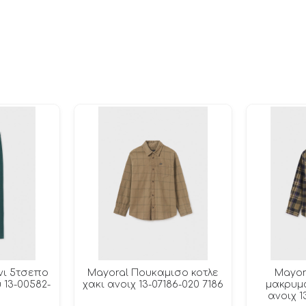
νι 5τσεπο
Mayoral Πουκαμισο κοτλε
Mayor
υ 13-00582-
χακι ανοιχ 13-07186-020 7186
μακρυμα
ανοιχ 1