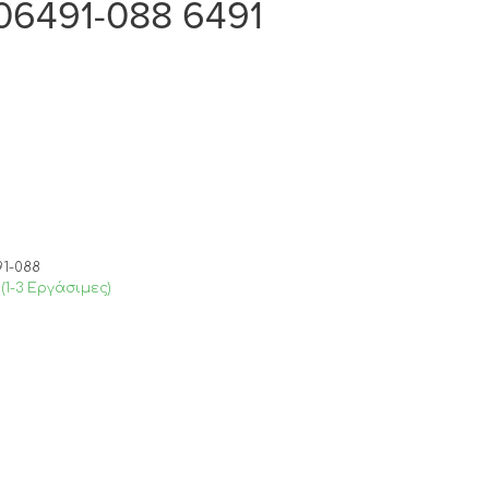
-06491-088 6491
91-088
(1-3 Εργάσιμες)
€